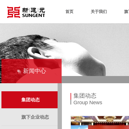
首页
关于我们
旗
新闻中心
集团动态
集团动态
Group News
旗下企业动态