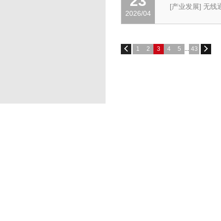
23
[产业发展] 无
2026/04
1
2
3
4
5
...
43