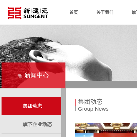
首页
关于我们
旗
新闻中心
集团动态
集团动态
Group News
旗下企业动态