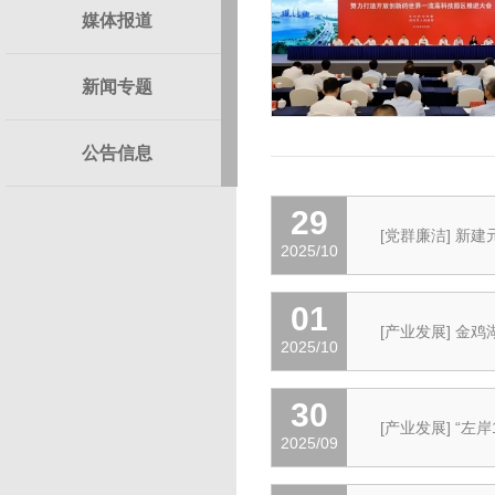
媒体报道
新闻专题
公告信息
29
[党群廉洁] 新
2025/10
01
[产业发展] 金
2025/10
30
[产业发展] “
2025/09