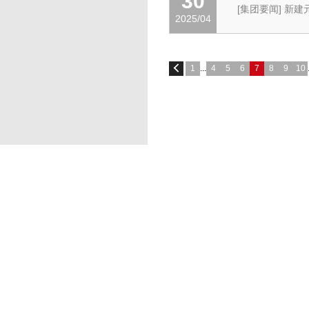
30
[集团要闻] 新
2025/04
1
...
4
5
6
7
8
9
10