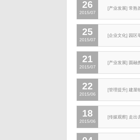
26
[产业发展] 常
2015/07
25
[企业文化] 园
2015/07
21
[产业发展] 
2015/07
22
[管理提升] 建
2015/06
18
[传媒观察] 走
2015/06