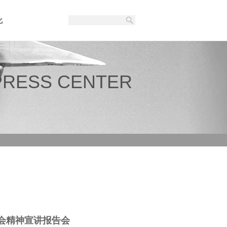
化
PRESS CENTER
会精神宣讲报告会