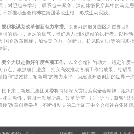
式，对照起来学习，联系起来琢磨，深刻体悟贯穿其中的马克
，不断推动全会精神在集团落地生根，形成生动实践。
要积极谋划改革创新有力举措。
以更好的服务园区为首要目标
更强的信心，更足的底气，当好助力园区建设的执行者。以推动
大”国企改革目标，加快竞争力、创新力、抗风险能力等的同步
发展。
要全力以赴做好年度各项工作。
以全会精神为动力，锚定年度
间节点、狠抓项目进度，扎实高效推动各项工作出成果、结硕果，
觉悟和“提效益，拓新局”的魄力水平，为建设开放创新的世界一
接下来，新建元集团党委将持续深入贯彻落实全会精神，组织
性和主动性，着眼于发展所急、改革所需、民心所向，凝聚思想
碰硬”改革创新举措，不断推动党的二十届三中全会精神在集团
ICP备14044965号
|
联系我们
|
网站地图
|
法律声明
|
新建