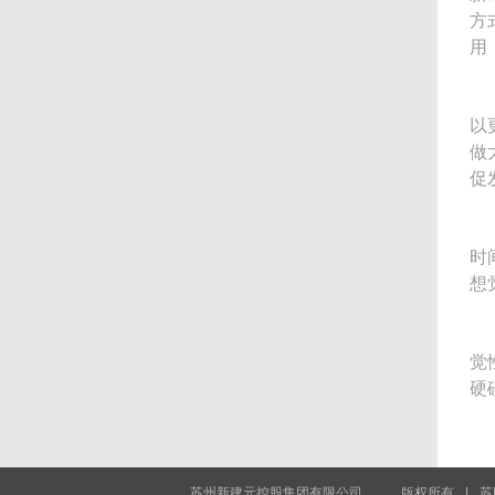
方
用
以
做
促
时
想
觉
硬
苏州新建元控股集团有限公司
版权所有
|
苏