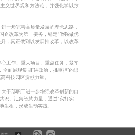
思主义世界观和方法论，并强化学以致
，进一步完善高质量发展的理念思路，
国企改革为第一要务，锚定“做强做优
提升，真正做到以发展推改革，以改革
中心工作、重大项目、重点任务，紧扣
全面展现集团“讲政治，挑重担”的思
流高科技园区贡献力量。
广大干部职工进一步增强改革创新的自
共识、汇集智慧力量，通过“实打实、
落地生根，形成生动实践。
元网群