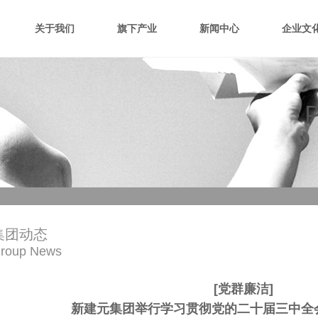
关于我们
旗下产业
新闻中心
企业文
集团动态
roup News
[党群廉洁]
新建元集团举行学习贯彻党的二十届三中全